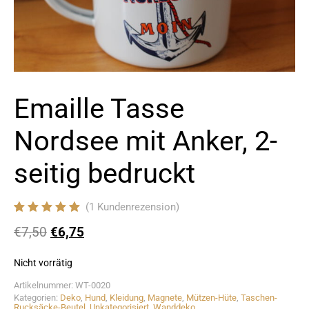
Emaille Tasse
Nordsee mit Anker, 2-
seitig bedruckt
(
1
Kundenrezension)
Bewertet mit
1
€
7,50
€
6,75
5.00
von 5,
basierend auf
Kundenbewertung
Nicht vorrätig
Artikelnummer:
WT-0020
Kategorien:
Deko
,
Hund
,
Kleidung
,
Magnete
,
Mützen-Hüte
,
Taschen-
Rucksäcke-Beutel
,
Unkategorisiert
,
Wanddeko