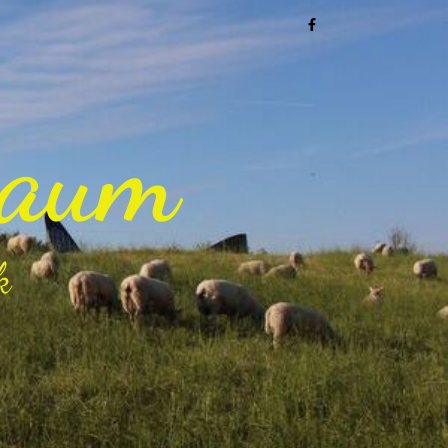
raum
k