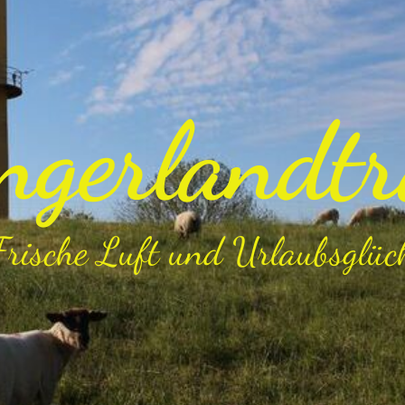
gerlandt
Frische Luft und Urlaubsglüc